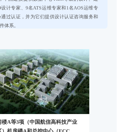
D设计专家、9名ATS运维专家和1名AOS运维专
中心通过认证，并为它们提供设计认证咨询服务和
文件体系。
房楼A等3项（中国航信高科技产业
）机房楼A和总控中心（ECC...