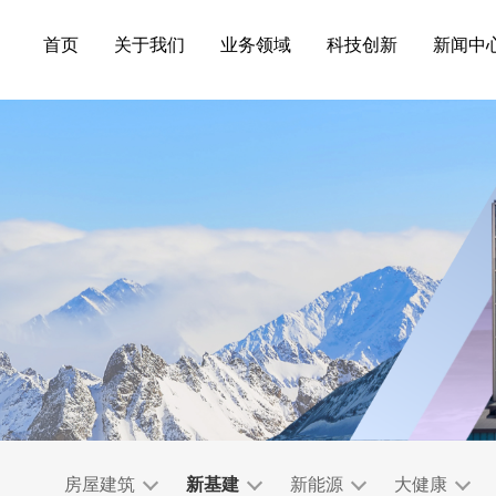
首页
关于我们
业务领域
科技创新
新闻中
房屋建筑
新基建
新能源
大健康