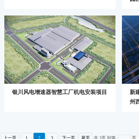
银川风电增速器智慧工厂机电安装项目
新
州
上一页
1
2
3
下一页
尾页
共 3页
到第
页