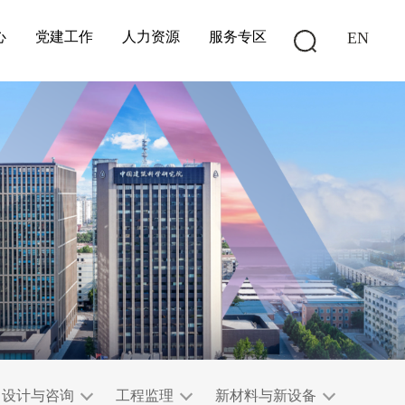
心
党建工作
人力资源
服务专区
EN
设计与咨询
工程监理
新材料与新设备