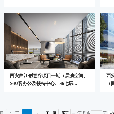
西安曲江创意谷项目一期（展演空间、
西
S6U客办公及接待中心、S6七层...
（
页
上一页
1
2
下一页
尾页
共 2页
到第
页