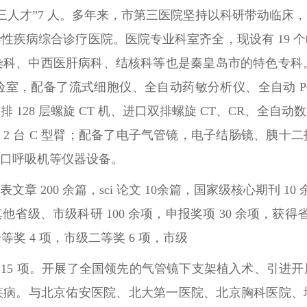
“三三三人才”7 人。多年来，市第三医院坚持以科研带动临
性疾病综合诊疗医院。医院专业科室齐全，现设有 19 
科、中西医肝病科、结核科等也是秦皇岛市的特色专科。
室，配备了流式细胞仪、全自动药敏分析仪、全自动 P
4 排 128 层螺旋 CT 机、进口双排螺旋 CT、CR
2 台 C 型臂；配备了电子气管镜，电子结肠镜、胰十
口呼吸机等仪器设备。
200 余篇，sci 论文 10余篇，国家级核心期刊 10 
级、市级科研 100 余项，申报奖项 30 余项，获得
等奖 4 项，市级二等奖 6 项，市级
果 15 项。开展了全国领先的气管镜下支架植入术、引
疾病。与北京佑安医院、北大第一医院、北京胸科医院、