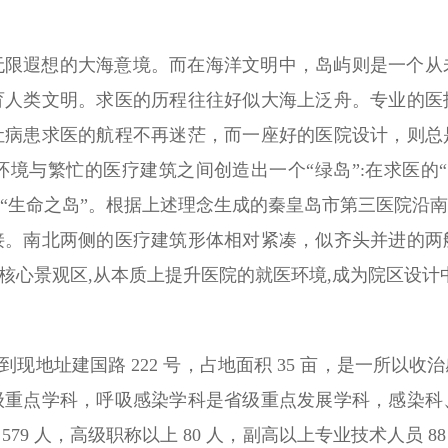
无限遐想的大海意境。而在海洋文明中，岛屿则是一个从
育人类文明。求医的历程往往好似大海上泛舟。专业的医
让病患求医的航程不再迷茫，而一座好的医院设计，则总
境与繁忙的医疗建筑之间创造出一个“绿岛”:在求医的
生命之岛”。根据上述理念生成的秦皇岛市第三医院沿南北
接。南北两侧的医疗建筑形体相对紧凑，似齐头并进的两
核心景观区,从本质上提升医院的就医环境,成为院区设计
 年搬到现地址建国路 222 号，占地面积 35 亩，是一
级重点学科，呼吸感染学科是省级重点发展学科，感染科
 579 人，高级职称以上 80 人，副高以上专业技术人员 8