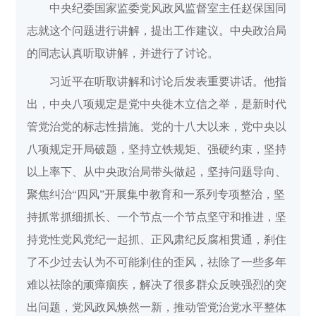
中央纪委国家监委党风政风监督室主任赵保国同
志就这个问题进行讲解，提出工作建议。中央政治局
的同志认真听取讲解，并进行了讨论。
习近平在听取讲解和讨论后发表重要讲话。他指
出，中央八项规定是党中央徙木立信之举，是新时代
管党治党的标志性措施。党的十八大以来，党中央以
八项规定开局破题，坚持立铁规矩、强硬约束，坚持
以上率下、从中央政治局带头做起，坚持问题导向、
聚焦纠治
“四风”开展集中教育和一系列专项整治，坚
持抓常抓细抓长、一个节点一个节点坚守和推进，坚
持党性党风党纪一起抓、正风肃纪反腐相贯通，刹住
了不少过去认为不可能刹住的歪风，祛除了一些多年
难以祛除的顽瘴痼疾，解决了很多群众反映强烈的突
出问题，党风政风焕然一新，推动管党治党水平整体