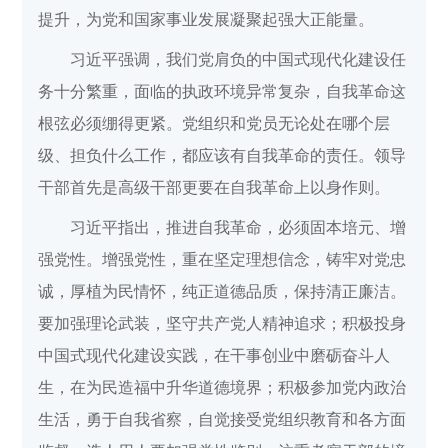
提升，为党和国家事业发展凝聚起强大正能量。
习近平强调，我们党肩负的中国式现代化建设任
务十分繁重，面临的执政环境异常复杂，自我革命这
根弦必须绷得更紧。党组织和党员无论处在哪个层
级、担负什么工作，都应该有自我革命的责任。领导
干部首先是高级干部更要在自我革命上以身作则。
习近平指出，推进自我革命，必须固本培元、增
强党性。增强党性，重在坚定理想信念，铸牢对党忠
诚，厚植为民情怀，纯正道德品质，保持清正廉洁。
要加强理论武装，坚守共产党人精神追求；积极投身
中国式现代化建设实践，在干事创业中磨砺奋斗人
生，在为民造福中升华道德境界；积极参加党内政治
生活，勇于自我省察，自觉接受党组织教育和各方面