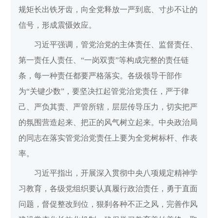
规矩长出铁牙齿，向全党释放一严到底、寸步不让的
信号，形成震慑效应。
习近平强调，管党治党的主体责任、监督责任、
第一责任人责任、
“一岗双责”等构成完整的责任链
条，每一种责任都要严格落实。各级领导干部作
为“关键少数”，要坚决扛起管党治党责任，严于律
己、严负其责、严管所辖，层层传导压力，切实把严
的氛围营造起来、把正的风气树立起来。中央政治局
的同志在落实管党治党责任上要为全党树标杆、作表
率。
习近平指出，开展深入贯彻中央八项规定精神学
习教育，各级党组织要认真履行政治责任，勇于直面
问题，督促整改到位，狠刹各种不正之风，完善作风