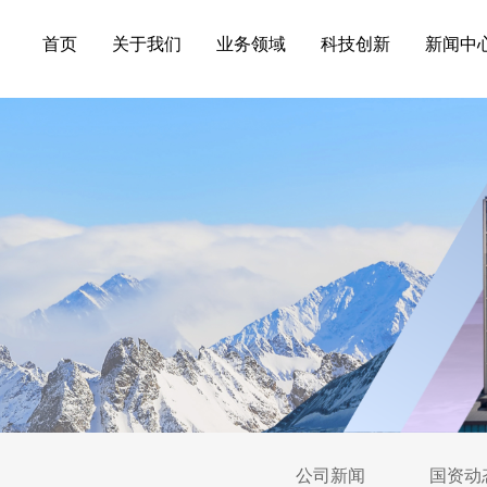
首页
关于我们
业务领域
科技创新
新闻中
公司新闻
国资动