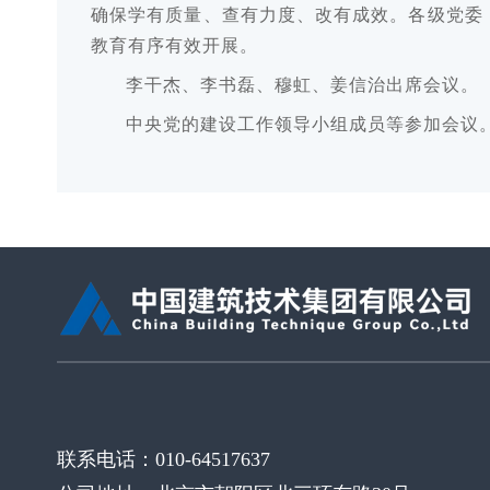
确保学有质量、查有力度、改有成效。各级党委
教育有序有效开展。
李干杰、李书磊、穆虹、姜信治出席会议。
中央党的建设工作领导小组成员等参加会议
联系电话：010-64517637