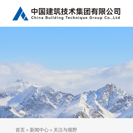
首页
新闻中心
关注与视野
>
>