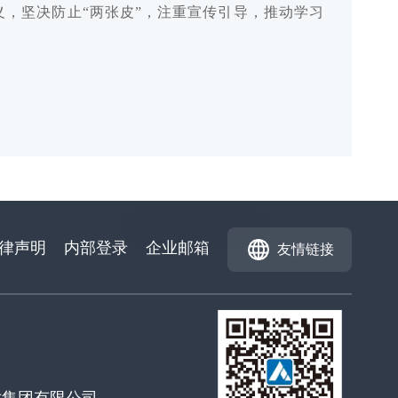
，坚决防止“两张皮”，注重宣传引导，推动学习
律声明
内部登录
企业邮箱
友情链接