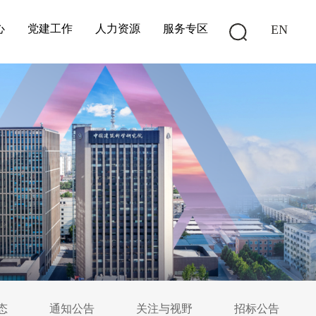
心
党建工作
人力资源
服务专区
EN
态
通知公告
关注与视野
招标公告