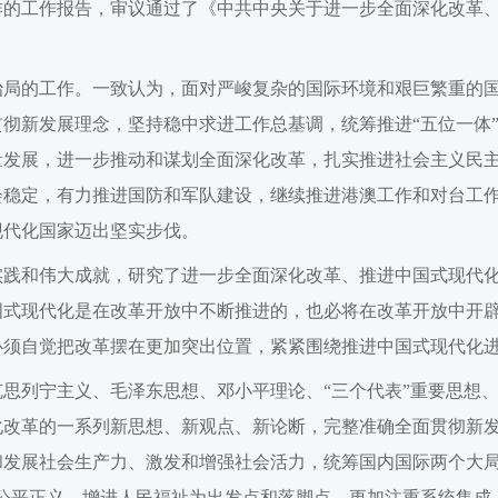
作的工作报告，审议通过了《中共中央关于进一步全面深化改革
治局的工作。一致认为，面对严峻复杂的国际环境和艰巨繁重的
彻新发展理念，坚持稳中求进工作总基调，统筹推进“五位一体”
量发展，进一步推动和谋划全面深化改革，扎实推进社会主义民
会稳定，有力推进国防和军队建设，继续推进港澳工作和对台工
现代化国家迈出坚实步伐。
实践和伟大成就，研究了进一步全面深化改革、推进中国式现代
国式现代化是在改革开放中不断推进的，也必将在改革开放中开
必须自觉把改革摆在更加突出位置，紧紧围绕推进中国式现代化
思列宁主义、毛泽东思想、邓小平理论、“三个代表”重要思想
化改革的一系列新思想、新观点、新论断，完整准确全面贯彻新
发展社会生产力、激发和增强社会活力，统筹国内国际两个大局
会公平正义、增进人民福祉为出发点和落脚点，更加注重系统集成