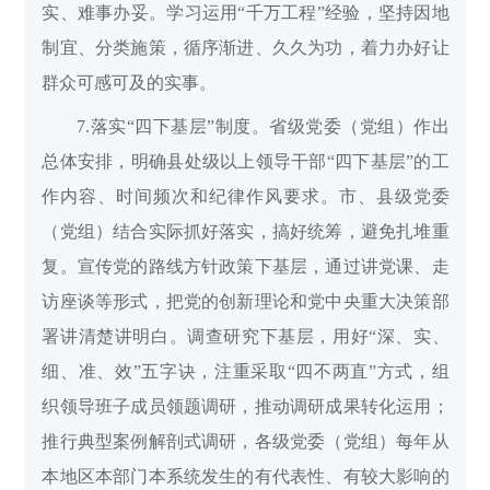
实、难事办妥。学习运用“千万工程”经验，坚持因地
制宜、分类施策，循序渐进、久久为功，着力办好让
群众可感可及的实事。
7.落实“四下基层”制度。省级党委（党组）作出
总体安排，明确县处级以上领导干部“四下基层”的工
作内容、时间频次和纪律作风要求。市、县级党委
（党组）结合实际抓好落实，搞好统筹，避免扎堆重
复。宣传党的路线方针政策下基层，通过讲党课、走
访座谈等形式，把党的创新理论和党中央重大决策部
署讲清楚讲明白。调查研究下基层，用好“深、实、
细、准、效”五字诀，注重采取“四不两直”方式，组
织领导班子成员领题调研，推动调研成果转化运用；
推行典型案例解剖式调研，各级党委（党组）每年从
本地区本部门本系统发生的有代表性、有较大影响的