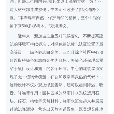
沟，但施工范围内有6棵10米以上高的大树，为了不
对大树根部造成损伤，中国企业改变了排水沟的位
置。“本着尊重自然、保护自然的精神，整个工程保
留下来500多棵树木。”万海涛说。
近年来，新加坡注重应对气候变化，不断提高建
筑的环境可持续标准，对绿色建筑标志认证设置了最
高等级——绿色标志白金奖。三巴旺综合社区中心项
目以取得绿色标志白金奖为目标，将绿色环保理念贯
穿于项目设计和施工的各个环节。中心的建筑屋顶实
现了无土植物全覆盖，在新加坡常年炎热的气候下，
这种设计不仅外观上绿意盎然，还可以起到降温、吸
音、降噪等作用；园林区域的降雨排水系统运用石
块、碎石、植物等天然材料，将雨水汇集起来并层层
过滤沉降泥沙，营造出天然河道景象，既美观又能净