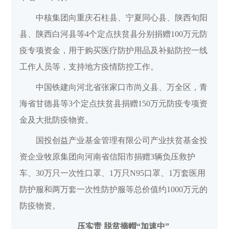
中核集团向重庆石柱县、宁夏同心县、陕西旬阳
县、陕西白河县等4个定点扶贫县分别捐赠100万元防
疫专项资金，用于购买医疗防护用品及补贴防控一线
工作人员等，支持地方疫情防控工作。
中国铁建向河北省张家口市尚义县、万全区，青
海省甘德县等3个定点扶贫县捐赠150万元防疫专项资
金及大批防疫物资。
国投创益产业基金管理有限公司产业扶贫基金投
资企业牧原集团向河南省信阳市捐赠3辆负压救护
车、30万只一次性口罩、1万只N95口罩、1万套医用
防护服和两万套一次性防护服等总价值约1000万元的
防疫物资。
压实责 脱贫摘帽“加速中”