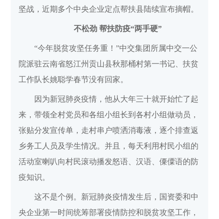
坚战，近期多个中央企业定点帮扶县陆续宣布摘帽。
不松劲 帮扶防疫“两手硬”
“今年脱贫攻坚任务重！”中交集团所属中交一公
院派驻云南省怒江州贡山县秋那桶村第一书记、扶贫
工作队长姚聪学春节没有回家。
因为新冠肺炎疫情，他从大年三十就开始忙了起
来，带领全村党员和各组小组长到各村小组做动员，
张贴分发宣传单，走村串户喷洒消毒液，逐个排查返
乡务工人员及学生情况。并且，每天利用村民小组的
活动室喇叭向村民滚动播发怒语、汉语、傈僳语的防
疫知识。
这不是个例。新冠肺炎疫情发生后，国资委和中
央企业第一时间统筹部署疫情防控和脱贫攻坚工作，