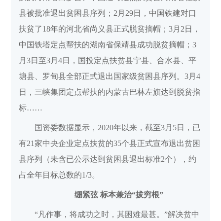
县被批准退出贫困县序列；2月29日，中国铁建对口
扶贫了18年的河北省尚义县正式脱贫摘帽；3月2日，
中国铁塔定点帮扶的湖南省保靖县成功脱贫摘帽；3
月3日至3月4日，国投定点扶贫县宁县、合水县、平
塘县、罗甸县全部正式退出国家级贫困县序列。3月4
日，三峡集团定点帮扶的内蒙古巴林左旗达到脱贫指
标……
国资委数据显示，2020年以来，截至3月5日，已
有21家中央企业定点扶贫的35个县正式宣布退出贫困
县序列（未含已公示达到贫困县退出标准2个），约
占全年目标总数的1/3。
绷紧弦 标本兼治“拔穷根”
“凡作事，将成功之时，其困难最甚。”解决贫中