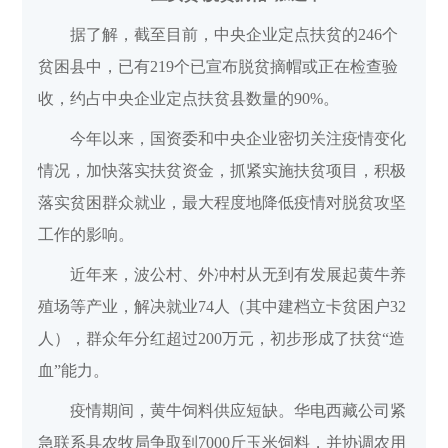
据了解，截至目前，中央企业定点扶贫的246个
贫困县中，已有219个已宣布脱贫摘帽或正在检查验
收，约占中央企业定点扶贫县数量的90%。
今年以来，国资委和中央企业密切关注疫情变化
情况，加快落实扶贫资金，抓紧实施扶贫项目，积极
落实贫困群众就业，最大程度地降低疫情对脱贫攻坚
工作的影响。
近年来，波公村、外冲村从无到有发展起黄牛养
殖场等产业，解决就业74人（其中建档立卡贫困户32
人），群众年分红超过200万元，初步形成了扶贫“造
血”能力。
疫情期间，黄牛饲料供应短缺。华电西藏公司紧
急联系县农牧局争取到7000斤玉米饲料，并协调农用