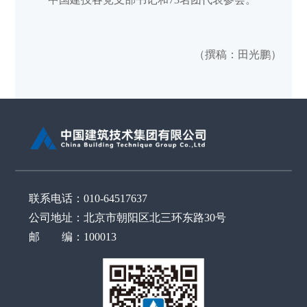
（撰稿：田光鹏）
联系电话：010-64517637
公司地址：北京市朝阳区北三环东路30号
邮 编：100013