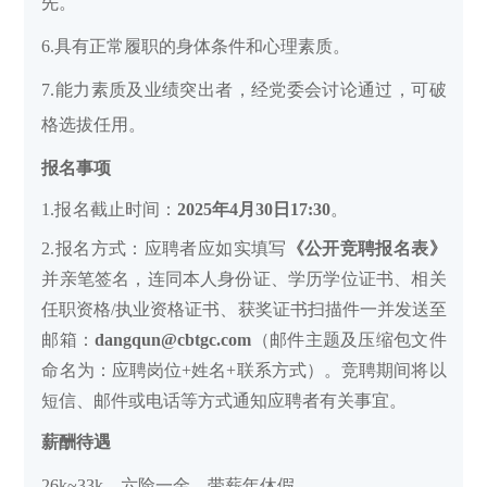
先。
6.具有正常履职的身体条件和心理素质。
7.能力素质及业绩突出者，经党委会讨论通过，可破
格选拔任用。
报名事项
1.
报
名截止时间：
2025年4月30日17:30
。
2.报名方式：应聘者应如实填写
《公开竞聘报名表》
并亲笔签名，连同本人身份证、学历学位证书、相关
任职资格/执业资格证书、获奖证书扫描件一并发送至
邮箱：
dangqun@cbtgc.com
（邮件主题及压缩包文件
命名为：应聘岗位+姓名+联系方式）。竞聘期间将以
短信、邮件或电话等方式通知应聘者有关事宜。
薪酬待遇
26k~33k，六险一金，带薪年休假