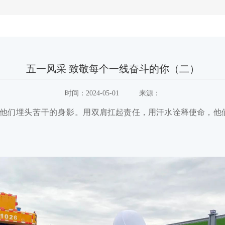
五一风采 致敬每个一线奋斗的你（二）
时间：
2024-05-01
来源：
他们
埋头苦干的身影
。
用双肩扛起责任
，
用汗水诠释使命
，
他