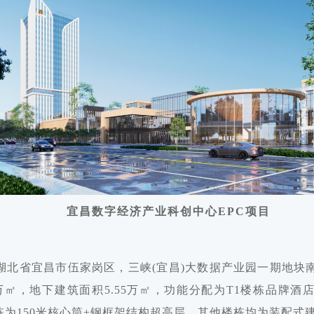
宜昌数字经济产业科创中心EPC项目
湖北省宜昌市伍家岗区，三峡(宜昌)大数据产业园一期地块南
48万㎡，地下建筑面积5.55万㎡，功能分配为T1楼栋品牌酒店
T2栋为150米核心筒+钢框架结构超高层，其他楼栋均为装配式